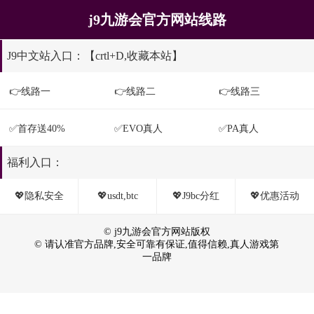
j9九游会官方网站线路
J9中文站入口：【crtl+D,收藏本站】
👉线路一
👉线路二
👉线路三
✅首存送40%
✅EVO真人
✅PA真人
福利入口：
💖隐私安全
💖usdt,btc
💖J9bc分红
💖优惠活动
© j9九游会官方网站版权
© 请认准官方品牌,安全可靠有保证,值得信赖,真人游戏第
一品牌